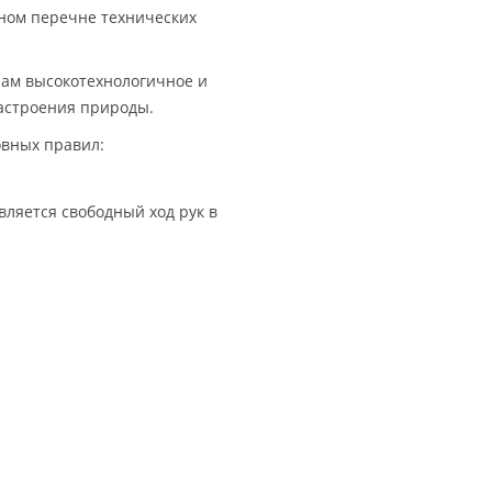
ном перечне технических
нам высокотехнологичное и
настроения природы.
овных правил:
вляется свободный ход рук в