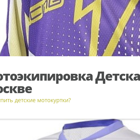
тоэкипировка Детска
скве
упить детские мотокуртки?