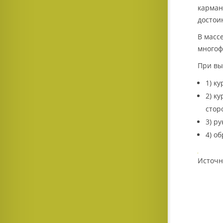
карман
достои
В масс
многоф
При вы
1) к
2) к
стор
3) р
4) о
Источни