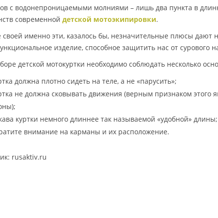
ов с водонепроницаемыми молниями – лишь два пункта в длин
нств современной
детской мотоэкипировки
.
е своей именно эти, казалось бы, незначительные плюсы дают 
ункциональное изделие, способное защитить нас от сурового 
боре детской мотокуртки необходимо соблюдать несколько осн
уртка должна плотно сидеть на теле, а не «парусить»;
уртка не должна сковывать движения (верным признаком этого я
оны);
укава куртки немного длиннее так называемой «удобной» длины;
братите внимание на карманы и их расположение.
к: rusaktiv.ru