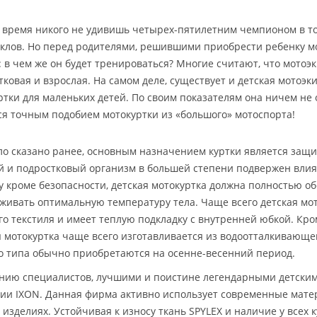
 время никого не удивишь четырех-пятилетним чемпионом в то
клов. Но перед родителями, решившими приобрести ребенку мо
: в чем же он будет тренироваться? Многие считают, что мотоэ
тковая и взрослая. На самом деле, существует и детская мотоэки
ртки для маленьких детей. По своим показателям она ничем не 
ся точным подобием мотокуртки из «большого» мотоспорта!
ло сказано ранее, основным назначением куртки является защи
й и подростковый организм в большей степени подвержен вл
у кроме безопасности, детская мотокуртка должна полностью о
живать оптимальную температуру тела. Чаще всего детская мот
го текстиля и имеет теплую подкладку с внутренней юбкой. Кро
я мотокуртка чаще всего изготавливается из водоотталкивающе
о типа обычно приобретаются на осенне-весенний период.
нию специалистов, лучшими и поистине легендарными детским
ии IXON. Данная фирма активно использует современные мате
х изделиях. Устойчивая к износу ткань SPYLEX и наличие у всех