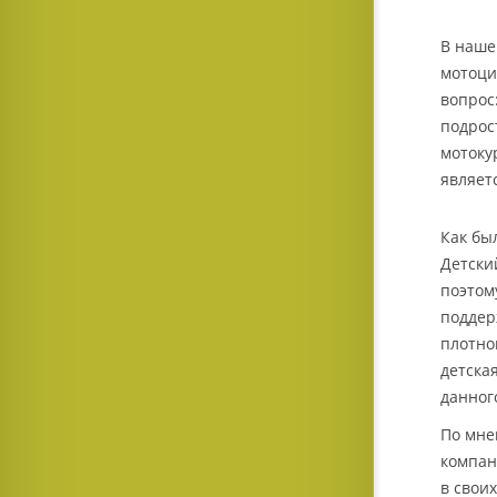
В наше
мотоци
вопрос
подрос
мотоку
являет
Как бы
Детски
поэтом
поддер
плотно
детска
данног
По мне
компан
в свои