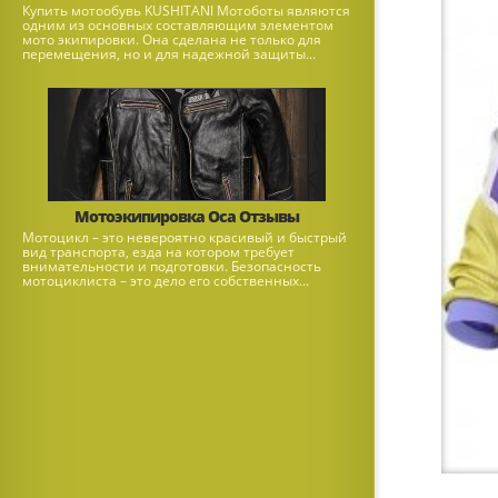
Купить мотообувь KUSHITANI Мотоботы являются
одним из основных составляющим элементом
мото экипировки. Она сделана не только для
перемещения, но и для надежной защиты...
Мотоэкипировка Оса Отзывы
Мотоцикл – это невероятно красивый и быстрый
вид транспорта, езда на котором требует
внимательности и подготовки. Безопасность
мотоциклиста – это дело его собственных...