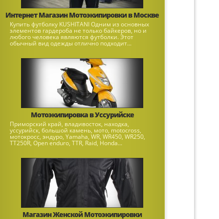
Интернет Магазин Мотоэкипировки в Москве
Купить футболку KUSHITANI Одним из основных
элементов гардероба не только байкеров, но и
любого человека являются футболки. Этот
обычный вид одежды отлично подходит...
Мотоэкипировка в Уссурийске
Приморский край, владивосток, находка,
уссурийск, большой камень, мото, motocross,
мотокросс, эндуро, Yamaha, WR, WR450, WR250,
TT250R, Open enduro, ТТR, Raid, Honda...
Магазин Женской Мотоэкипировки