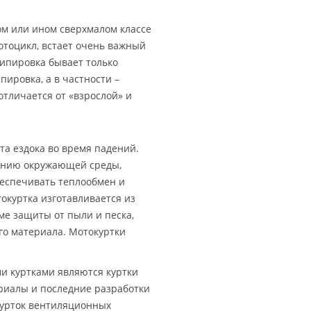
м или ином сверхмалом классе
тоцикл, встает очень важный
кипировка бывает только
пировка, а в частности –
отличается от «взрослой» и
та ездока во время падений.
иянию окружающей среды,
беспечивать теплообмен и
окуртка изготавливается из
ме защиты от пыли и песка,
го материала. Мотокуртки
и куртками являются куртки
риалы и последние разработки
 курток вентиляционных