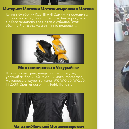
Интернет Магазин Мотоэкипировки в Москве
Купить футболку KUSHITANI Одним из основных
элементов гардероба не только байкеров, но и
любого человека являются футболки. Этот
обычный вид одежды отлично подходит...
Мотоэкипировка в Уссурийске
Приморский край, владивосток, находка,
уссурийск, большой камень, мото, motocross,
мотокросс, эндуро, Yamaha, WR, WR450, WR250,
TT250R, Open enduro, ТТR, Raid, Honda...
Магазин Женской Мотоэкипировки