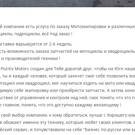
й компании есть услуга по заказу Мотоэкипировки и различных
иклы, гидроциклы, всё под заказ !
оставки варьируется от 2-6 недель.
есть возможность заказа запчастей на мотоциклы и квадроцикл
 и производителей техники !
 Pozitiv Motors создан для Тебя дорогой друг, чтобы на Юге на
, ты и каждый человек, который захочет смог себе позволить вз
отоцикл или квадроцикл, мог научиться ездить на мото или квад
димую себе экипировку или приобрести запчасти. А затем, коне
ьствие от управления и контроля над ней, смог понять что это 
е главное, понять, что это доступно каждому желающему !
 свой выбор компании, к кому обратиться, лучше с Хорошего к
е обожают именно эту технику, которые любят своих клиентов, з
ский сервис, и почувствовали на себе "Бизнес по-русски или как