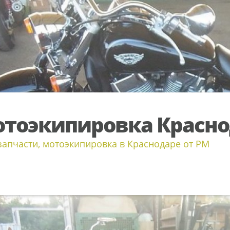
тоэкипировка Красн
апчасти, мотоэкипировка в Краснодаре от PM