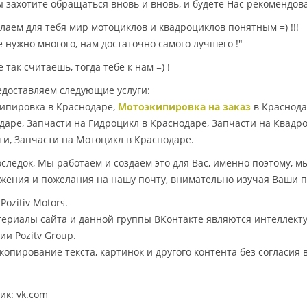
ы захотите обращаться вновь и вновь, и будете Нас рекомендова
лаем для тебя мир мотоциклов и квадроциклов понятным =) !!!
е нужно многого, нам достаточно самого лучшего !"
 так считаешь, тогда тебе к нам =) !
доставляем следующие услуги:
ипировка в Краснодаре,
Мотоэкипировка на заказ
в Краснода
даре, Запчасти на Гидроцикл в Краснодаре, Запчасти на Квадро
ти, Запчасти на Мотоцикл в Краснодаре.
оследок, Мы работаем и создаём это для Вас, именно поэтому, 
жения и пожелания на нашу почту, внимательно изучая Ваши п
Pozitiv Motors.
териалы сайта и данной группы ВКонтакте являются интеллект
ии Pozitv Group.
копирование текста, картинок и другого контента без согласия 
ик: vk.com