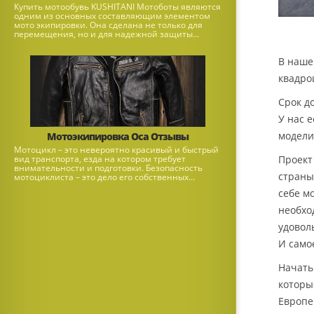
Купить мотообувь KUSHITANI Мотоботы являются
одним из основных составляющим элементом
мото экипировки. Она сделана не только для
перемещения, но и для надежной защиты...
В наше
квадроц
Срок д
У нас 
модели
Мотоэкипировка Оса Отзывы
Мотоцикл – это невероятно красивый и быстрый
вид транспорта, езда на котором требует
Проект
внимательности и подготовки. Безопасность
страны
мотоциклиста – это дело его собственных...
себе м
необхо
удовол
И само
Начать
которы
Европей