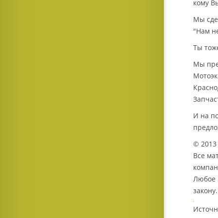
кому В
Мы сде
"Нам н
Ты тоже
Мы пре
Мотоэк
Красно
Запчас
И на п
предло
© 2013 
Все ма
компан
Любое 
закону.
Источн