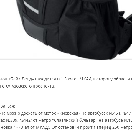
лон «Байк Ленд» находится в 1.5 км от МКАД в сторону области
 с Кутузовского проспекта)
браться:
она можно доехать от метро «Киевская» на автобусах №454, №47
сах №339, №442; от метро "Славянский бульвар" на автобусе №1
новка-1» (3-ая от МКАД). От остановки пройти вперед 250 метро