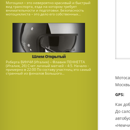
Мотоцикл – это невероятно красивый и быстрый
вид транспорта, езда на котором требует
внимательности и подготовки. Безопасность
мотоциклиста – это дело его собственных...
Шлем Открытый
Роберта ВИНЧИ (Италия) – Флавия ПЕННЕТТА
(Италия, 26) Счет личный матчей – 4:5. Начало -
примерно в 22:00 По составу участниц это самый
странный из финалов Большого...
Мотоса
Москвы
GPS:
Как до
До сал
автобу
«Немчи