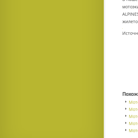
мотоэк
ALPINE
жилето
Источни
Похож
Мот
Мот
Мот
Мот
Мот