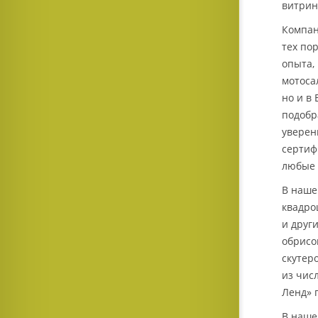
витрин
Компан
тех по
опыта,
мотоса
но и в
подобр
уверен
сертиф
любые 
В наше
квадро
и друг
обрисо
скутер
из чис
Ленд» 
В наше