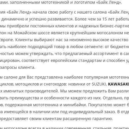
ами, заполненными мототехникой и логотипом «Байк Ленд».
ия «Байк Ленд» начала свою работу с нашего салона «Байк Ленд
р динамично и успешно развивается. Более чем за 15 лет работ
 мы приобрели постоянных клиентов и надежных бизнес-партн
лон на Можайском шоссе является крупнейшим мотосалоном не 
 Европе. Клиенты выбирают нас за неизменно высокое качество
ать наиболее подходящий товар в любом сегменте: от бюджетн
ностью можем утверждать, что предлагаемый ассортимент в са
ицирован, соответствует европейским стандартам и способен 
запросы клиента.
м салоне для Вас представлена наиболее популярная мототехн
циклов, мотоциклов и снегоходов: новинки от SUZUKI,
KAWASAK
их именитых производителей. Мы можем предложить Вам разл
вать преимущества и особенности каждого из них. Отдельно, 
ов, подержанная мототехника и минибайки. Покупателю может 
ла имеющейся в наличии или под индивидуальный заказ. В отд
предоставляет своим клиентам расширенную гарантию.
м мотосалоне всегда в наличии современная, стильная, практи