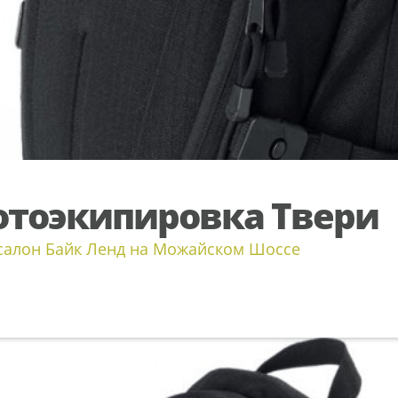
тоэкипировка Твери
салон Байк Ленд на Можайском Шоссе