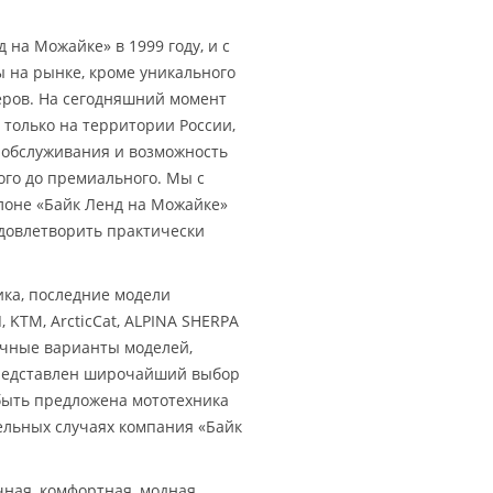
 на Можайке» в 1999 году, и с
ы на рынке, кроме уникального
еров. На сегодняшний момент
только на территории России,
 обслуживания и возможность
ого до премиального. Мы с
лоне «Байк Ленд на Можайке»
удовлетворить практически
ика, последние модели
I
, KTM, ArcticCat, ALPINA SHERPA
ичные варианты моделей,
представлен широчайший выбор
быть предложена мототехника
ельных случаях компания «Байк
чная, комфортная, модная