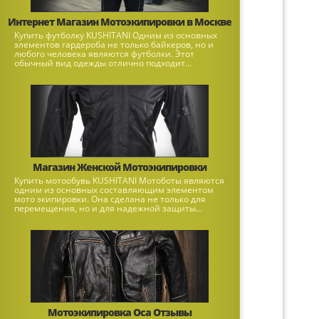
Интернет Магазин Мотоэкипировки в Москве
Купить футболку KUSHITANI Одним из основных
элементов гардероба не только байкеров, но и
любого человека являются футболки. Этот
обычный вид одежды отлично подходит...
Магазин Женской Мотоэкипировки
Купить мотообувь KUSHITANI Мотоботы являются
одним из основных составляющим элементом
мото экипировки. Она сделана не только для
перемещения, но и для надежной защиты...
Мотоэкипировка Оса Отзывы