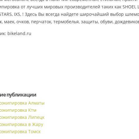
ипировка от лучших мировых производителей таких как SHOEI, 
STARS, IXS, ! Здесь Вы всегда найдете широчайший выбор шлемов
к, маек, очков, перчаток, термобелья, защиты, обуви, дождевик
к: bikeland.ru
ие публикации
оэкипировка Алматы
оэкипировка Ктм
оэкипировка Липецк
оэкипировка в Жару
оэкипировка Томск